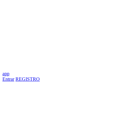
app
Entrar
REGISTRO